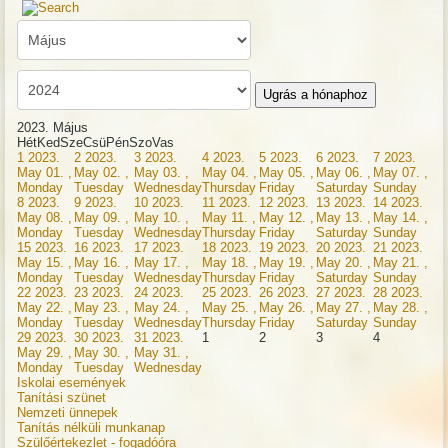
Ugrás a hónaphoz
2023. Május
Hét
Ked
Sze
Csü
Pén
Szo
Vas
1
2023.
2
2023.
3
2023.
4
2023.
5
2023.
6
2023.
7
2023.
May 01. ,
May 02. ,
May 03. ,
May 04. ,
May 05. ,
May 06. ,
May 07. ,
Monday
Tuesday
Wednesday
Thursday
Friday
Saturday
Sunday
8
2023.
9
2023.
10
2023.
11
2023.
12
2023.
13
2023.
14
2023.
May 08. ,
May 09. ,
May 10. ,
May 11. ,
May 12. ,
May 13. ,
May 14. ,
Monday
Tuesday
Wednesday
Thursday
Friday
Saturday
Sunday
15
2023.
16
2023.
17
2023.
18
2023.
19
2023.
20
2023.
21
2023.
May 15. ,
May 16. ,
May 17. ,
May 18. ,
May 19. ,
May 20. ,
May 21. ,
Monday
Tuesday
Wednesday
Thursday
Friday
Saturday
Sunday
22
2023.
23
2023.
24
2023.
25
2023.
26
2023.
27
2023.
28
2023.
May 22. ,
May 23. ,
May 24. ,
May 25. ,
May 26. ,
May 27. ,
May 28. ,
Monday
Tuesday
Wednesday
Thursday
Friday
Saturday
Sunday
29
2023.
30
2023.
31
2023.
1
2
3
4
May 29. ,
May 30. ,
May 31. ,
Monday
Tuesday
Wednesday
Iskolai események
Tanítási szünet
Nemzeti ünnepek
Tanítás nélküli munkanap
Szülőértekezlet - fogadóóra