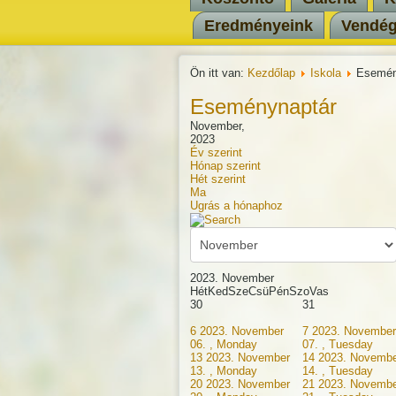
Eredményeink
Vendé
Ön itt van:
Kezdőlap
Iskola
Esemén
Eseménynaptár
November,
2023
Év szerint
Hónap szerint
Hét szerint
Ma
Ugrás a hónaphoz
2023. November
Hét
Ked
Sze
Csü
Pén
Szo
Vas
30
31
6
2023. November
7
2023. November
06. , Monday
07. , Tuesday
13
2023. November
14
2023. Novembe
13. , Monday
14. , Tuesday
20
2023. November
21
2023. Novembe