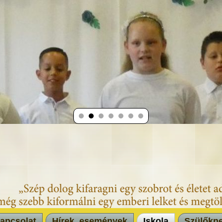
apcsolat
Hírek, események
Iskola
Szülőkn