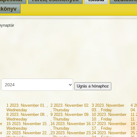
gkönyv
ynaptár
Ugrás a hónaphoz
1
2023. November 01. ,
2
2023. November 02.
3
2023. November
4
2
Wednesday
, Thursday
03. , Friday
04.
8
2023. November 08. ,
9
2023. November 09.
10
2023. November
11
Wednesday
, Thursday
10. , Friday
11.
r
15
2023. November 15. ,
16
2023. November 16.
17
2023. November
18
Wednesday
, Thursday
17. , Friday
18.
r
22
2023. November 22. ,
23
2023. November 23.
24
2023. November
25