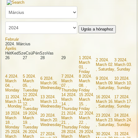
Ugrás a hónaphoz
Február
2024. Március
Április
Hét
Ked
Sze
Csü
Pén
Szo
Vas
26
27
28
29
1
2024.
2
2024.
3
2024.
March
March 02.
March 03.
01. ,
, Saturday
, Sunday
Friday
4
2024.
5
2024.
7
2024.
8
2024.
6
2024.
9
2024.
10
2024.
March
March
March
March
March 06. ,
March 09.
March 10.
04. ,
05. ,
07. ,
08. ,
Wednesday
, Saturday
, Sunday
Monday
Tuesday
Thursday
Friday
12
2024.
14
2024.
15
2024.
11
2024.
13
2024.
16
2024.
17
2024.
March
March
March
March 11.
March 13. ,
March 16.
March 17.
12. ,
14. ,
15. ,
, Monday
Wednesday
, Saturday
, Sunday
Tuesday
Thursday
Friday
18
2024.
19
2024.
21
2024.
22
2024.
20
2024.
23
2024.
24
2024.
March
March
March
March
March 20. ,
March 23.
March 24.
18. ,
19. ,
21. ,
22. ,
Wednesday
, Saturday
, Sunday
Monday
Tuesday
Thursday
Friday
25
2024.
26
2024.
28
2024.
29
2024.
27
2024.
30
2024.
31
2024.
March
March
March
March