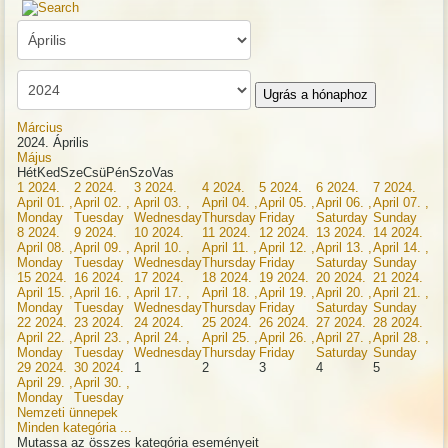
Ugrás a hónaphoz
Március
2024. Április
Május
Hét
Ked
Sze
Csü
Pén
Szo
Vas
1
2024.
2
2024.
3
2024.
4
2024.
5
2024.
6
2024.
7
2024.
April 01. ,
April 02. ,
April 03. ,
April 04. ,
April 05. ,
April 06. ,
April 07. ,
Monday
Tuesday
Wednesday
Thursday
Friday
Saturday
Sunday
8
2024.
9
2024.
10
2024.
11
2024.
12
2024.
13
2024.
14
2024.
April 08. ,
April 09. ,
April 10. ,
April 11. ,
April 12. ,
April 13. ,
April 14. ,
Monday
Tuesday
Wednesday
Thursday
Friday
Saturday
Sunday
15
2024.
16
2024.
17
2024.
18
2024.
19
2024.
20
2024.
21
2024.
April 15. ,
April 16. ,
April 17. ,
April 18. ,
April 19. ,
April 20. ,
April 21. ,
Monday
Tuesday
Wednesday
Thursday
Friday
Saturday
Sunday
22
2024.
23
2024.
24
2024.
25
2024.
26
2024.
27
2024.
28
2024.
April 22. ,
April 23. ,
April 24. ,
April 25. ,
April 26. ,
April 27. ,
April 28. ,
Monday
Tuesday
Wednesday
Thursday
Friday
Saturday
Sunday
29
2024.
30
2024.
1
2
3
4
5
April 29. ,
April 30. ,
Monday
Tuesday
Nemzeti ünnepek
Minden kategória ...
Mutassa az összes kategória eseményeit