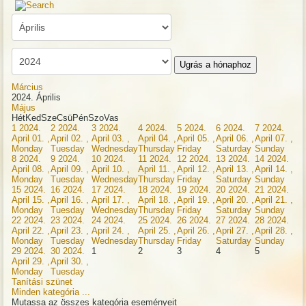
Ugrás a hónaphoz
Március
2024. Április
Május
Hét
Ked
Sze
Csü
Pén
Szo
Vas
1
2024.
2
2024.
3
2024.
4
2024.
5
2024.
6
2024.
7
2024.
April 01. ,
April 02. ,
April 03. ,
April 04. ,
April 05. ,
April 06. ,
April 07. ,
Monday
Tuesday
Wednesday
Thursday
Friday
Saturday
Sunday
8
2024.
9
2024.
10
2024.
11
2024.
12
2024.
13
2024.
14
2024.
April 08. ,
April 09. ,
April 10. ,
April 11. ,
April 12. ,
April 13. ,
April 14. ,
Monday
Tuesday
Wednesday
Thursday
Friday
Saturday
Sunday
15
2024.
16
2024.
17
2024.
18
2024.
19
2024.
20
2024.
21
2024.
April 15. ,
April 16. ,
April 17. ,
April 18. ,
April 19. ,
April 20. ,
April 21. ,
Monday
Tuesday
Wednesday
Thursday
Friday
Saturday
Sunday
22
2024.
23
2024.
24
2024.
25
2024.
26
2024.
27
2024.
28
2024.
April 22. ,
April 23. ,
April 24. ,
April 25. ,
April 26. ,
April 27. ,
April 28. ,
Monday
Tuesday
Wednesday
Thursday
Friday
Saturday
Sunday
29
2024.
30
2024.
1
2
3
4
5
April 29. ,
April 30. ,
Monday
Tuesday
Tanítási szünet
Minden kategória ...
Mutassa az összes kategória eseményeit