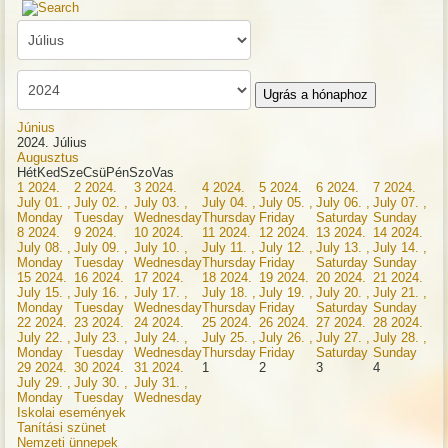
Ugrás a hónaphoz
Június
2024. Július
Augusztus
Hét
Ked
Sze
Csü
Pén
Szo
Vas
1
2024.
2
2024.
3
2024.
4
2024.
5
2024.
6
2024.
7
2024.
July 01. ,
July 02. ,
July 03. ,
July 04. ,
July 05. ,
July 06. ,
July 07. ,
Monday
Tuesday
Wednesday
Thursday
Friday
Saturday
Sunday
8
2024.
9
2024.
10
2024.
11
2024.
12
2024.
13
2024.
14
2024.
July 08. ,
July 09. ,
July 10. ,
July 11. ,
July 12. ,
July 13. ,
July 14. ,
Monday
Tuesday
Wednesday
Thursday
Friday
Saturday
Sunday
15
2024.
16
2024.
17
2024.
18
2024.
19
2024.
20
2024.
21
2024.
July 15. ,
July 16. ,
July 17. ,
July 18. ,
July 19. ,
July 20. ,
July 21. ,
Monday
Tuesday
Wednesday
Thursday
Friday
Saturday
Sunday
22
2024.
23
2024.
24
2024.
25
2024.
26
2024.
27
2024.
28
2024.
July 22. ,
July 23. ,
July 24. ,
July 25. ,
July 26. ,
July 27. ,
July 28. ,
Monday
Tuesday
Wednesday
Thursday
Friday
Saturday
Sunday
29
2024.
30
2024.
31
2024.
1
2
3
4
July 29. ,
July 30. ,
July 31. ,
Monday
Tuesday
Wednesday
Iskolai események
Tanítási szünet
Nemzeti ünnepek