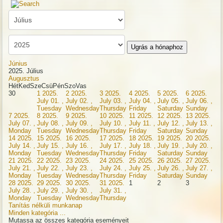
Ugrás a hónaphoz
Június
2025. Július
Augusztus
Hét
Ked
Sze
Csü
Pén
Szo
Vas
30
1
2025.
2
2025.
3
2025.
4
2025.
5
2025.
6
2025.
July 01. ,
July 02. ,
July 03. ,
July 04. ,
July 05. ,
July 06. ,
Tuesday
Wednesday
Thursday
Friday
Saturday
Sunday
7
2025.
8
2025.
9
2025.
10
2025.
11
2025.
12
2025.
13
2025.
July 07. ,
July 08. ,
July 09. ,
July 10. ,
July 11. ,
July 12. ,
July 13. ,
Monday
Tuesday
Wednesday
Thursday
Friday
Saturday
Sunday
14
2025.
15
2025.
16
2025.
17
2025.
18
2025.
19
2025.
20
2025.
July 14. ,
July 15. ,
July 16. ,
July 17. ,
July 18. ,
July 19. ,
July 20. ,
Monday
Tuesday
Wednesday
Thursday
Friday
Saturday
Sunday
21
2025.
22
2025.
23
2025.
24
2025.
25
2025.
26
2025.
27
2025.
July 21. ,
July 22. ,
July 23. ,
July 24. ,
July 25. ,
July 26. ,
July 27. ,
Monday
Tuesday
Wednesday
Thursday
Friday
Saturday
Sunday
28
2025.
29
2025.
30
2025.
31
2025.
1
2
3
July 28. ,
July 29. ,
July 30. ,
July 31. ,
Monday
Tuesday
Wednesday
Thursday
Tanítás nélküli munkanap
Minden kategória ...
Mutassa az összes kategória eseményeit