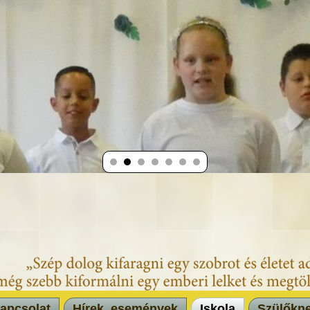
apcsolat
Hírek, események
Iskola
Szülőkn