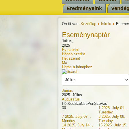
Eredményeink
Vendé
Ön itt van:
Kezdőlap
Iskola
Esemén
Eseménynaptár
Július,
2025
Év szerint
Hónap szerint
Hét szerint
Ma
Ugrás a hónaphoz
Június
2025. Július
Augusztus
Hét
Ked
Sze
Csü
Pén
Szo
Vas
30
1
2025. July 01. ,
Tuesday
7
2025. July 07. ,
8
2025. July 08. ,
Monday
Tuesday
14
2025. July 14. ,
15
2025. July 15. 