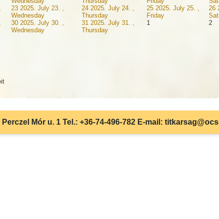
Wednesday
Thursday
Friday
Sat
,
23
2025. July 23. ,
24
2025. July 24. ,
25
2025. July 25. ,
26
Wednesday
Thursday
Friday
Sat
,
30
2025. July 30. ,
31
2025. July 31. ,
1
2
Wednesday
Thursday
it
Perczel Mór u. 1 Tel.: +36-74-496-782 E-mail: titkarsag@oc