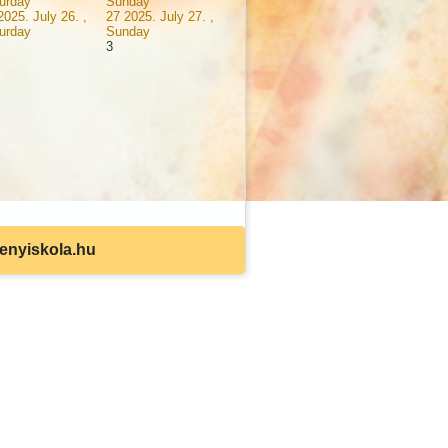
urday
Sunday
2025. July 26. ,
27
2025. July 27. ,
urday
Sunday
3
senyiskola.hu