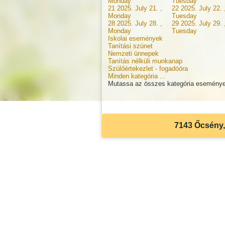
Monday
Tuesday
21
2025. July 21. ,
22
2025. July 22. 
Monday
Tuesday
28
2025. July 28. ,
29
2025. July 29. 
Monday
Tuesday
Iskolai események
Tanítási szünet
Nemzeti ünnepek
Tanítás nélküli munkanap
Szülőértekezlet - fogadóóra
Minden kategória ...
Mutassa az összes kategória eseménye
7143 Őcsény, 
Akadálymentes beállítások
Betűméret csökkentése
Betűméret növelése
Eredeti méret