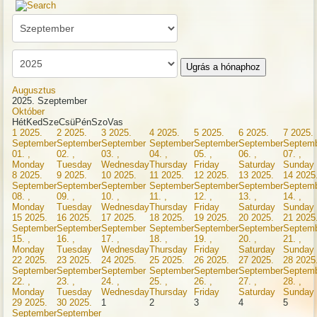
Ugrás a hónaphoz
Augusztus
2025. Szeptember
Október
Hét
Ked
Sze
Csü
Pén
Szo
Vas
1
2025.
2
2025.
3
2025.
4
2025.
5
2025.
6
2025.
7
2025.
September
September
September
September
September
September
Septem
01. ,
02. ,
03. ,
04. ,
05. ,
06. ,
07. ,
Monday
Tuesday
Wednesday
Thursday
Friday
Saturday
Sunday
8
2025.
9
2025.
10
2025.
11
2025.
12
2025.
13
2025.
14
2025
September
September
September
September
September
September
Septem
08. ,
09. ,
10. ,
11. ,
12. ,
13. ,
14. ,
Monday
Tuesday
Wednesday
Thursday
Friday
Saturday
Sunday
15
2025.
16
2025.
17
2025.
18
2025.
19
2025.
20
2025.
21
2025
September
September
September
September
September
September
Septem
15. ,
16. ,
17. ,
18. ,
19. ,
20. ,
21. ,
Monday
Tuesday
Wednesday
Thursday
Friday
Saturday
Sunday
22
2025.
23
2025.
24
2025.
25
2025.
26
2025.
27
2025.
28
2025
September
September
September
September
September
September
Septem
22. ,
23. ,
24. ,
25. ,
26. ,
27. ,
28. ,
Monday
Tuesday
Wednesday
Thursday
Friday
Saturday
Sunday
29
2025.
30
2025.
1
2
3
4
5
September
September