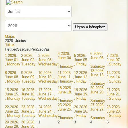
Ugrás a hónaphoz
Május
2026. Június
Július
Hét
Ked
Sze
Csü
Pén
Szo
Vas
4
2026.
6
2026.
1
2026.
2
2026.
3
2026.
5
2026.
7
2026.
June 04.
June 06.
June 01.
June 02. ,
June 03. ,
June 05.
June 07.
,
,
, Monday
Tuesday
Wednesday
, Friday
, Sunday
Thursday
Saturday
13
2026.
8
2026.
9
2026.
10
2026.
11
2026.
12
2026.
14
2026.
June 13.
June 08.
June 09. ,
June 10. ,
June 11. ,
June 12.
June 14.
,
, Monday
Tuesday
Wednesday
Thursday
, Friday
, Sunday
Saturday
18
2026.
20
2026.
15
2026.
16
2026.
17
2026.
19
2026.
21
2026.
June 18.
June 20.
June 15.
June 16. ,
June 17. ,
June 19.
June 21.
,
,
, Monday
Tuesday
Wednesday
, Friday
, Sunday
Thursday
Saturday
25
2026.
27
2026.
22
2026.
23
2026.
24
2026.
26
2026.
28
2026.
June 25.
June 27.
June 22.
June 23. ,
June 24. ,
June 26.
June 28.
,
,
, Monday
Tuesday
Wednesday
, Friday
, Sunday
Thursday
Saturday
29
2026.
30
2026.
1
2
3
4
5
June 29.
June 30. ,