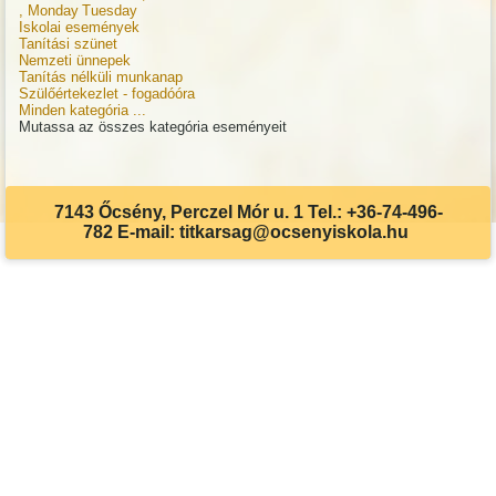
, Monday
Tuesday
Iskolai események
Tanítási szünet
Nemzeti ünnepek
Tanítás nélküli munkanap
Szülőértekezlet - fogadóóra
Minden kategória ...
Mutassa az összes kategória eseményeit
7143 Őcsény, Perczel Mór u. 1 Tel.: +36-74-496-
782 E-mail: titkarsag@ocsenyiskola.hu
Akadálymentes beállítások
Betűméret csökkentése
Betűméret növelése
Eredeti méret
Világos kontraszt
Sötét kontraszt
Szürkeárnyalatos
Visszaállítás
Billentyűzet