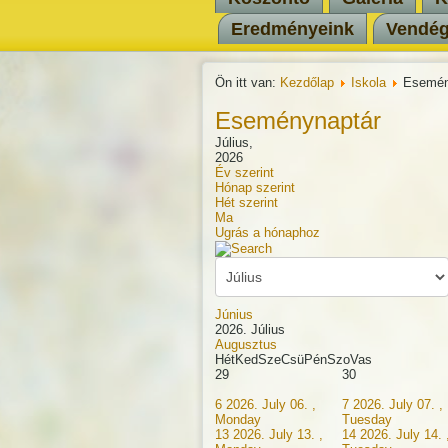
Eredményeink
Vendé
Ön itt van:
Kezdőlap
Iskola
Esemén
Eseménynaptár
Július,
2026
Év szerint
Hónap szerint
Hét szerint
Ma
Ugrás a hónaphoz
Június
2026. Július
Augusztus
Hét
Ked
Sze
Csü
Pén
Szo
Vas
29
30
6
2026. July 06. ,
7
2026. July 07. ,
Monday
Tuesday
13
2026. July 13. ,
14
2026. July 14. 