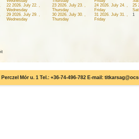
Wednesday
Thursday
Friday
Sat
,
22
2026. July 22. ,
23
2026. July 23. ,
24
2026. July 24. ,
25
Wednesday
Thursday
Friday
Sat
,
29
2026. July 29. ,
30
2026. July 30. ,
31
2026. July 31. ,
1
Wednesday
Thursday
Friday
it
Perczel Mór u. 1 Tel.: +36-74-496-782 E-mail: titkarsag@oc