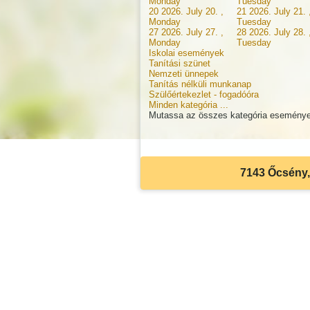
Monday
Tuesday
20
2026. July 20. ,
21
2026. July 21. 
Monday
Tuesday
27
2026. July 27. ,
28
2026. July 28. 
Monday
Tuesday
Iskolai események
Tanítási szünet
Nemzeti ünnepek
Tanítás nélküli munkanap
Szülőértekezlet - fogadóóra
Minden kategória ...
Mutassa az összes kategória eseménye
7143 Őcsény, 
Akadálymentes beállítások
Betűméret csökkentése
Betűméret növelése
Eredeti méret