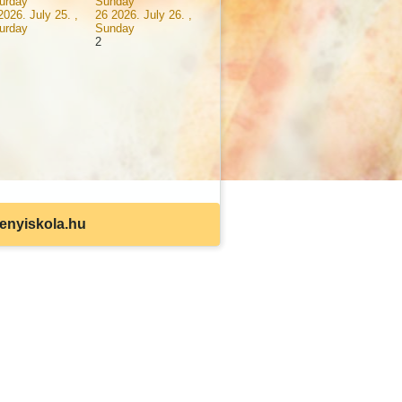
urday
Sunday
2026. July 25. ,
26
2026. July 26. ,
urday
Sunday
2
senyiskola.hu