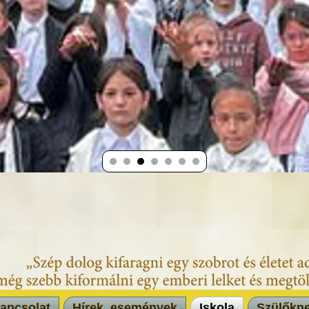
apcsolat
Hírek, események
Iskola
Szülőkn