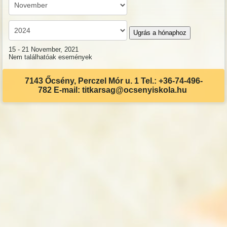
Ugrás a hónaphoz
15 - 21 November, 2021
Nem találhatóak események
7143 Őcsény, Perczel Mór u. 1 Tel.: +36-74-496-
782 E-mail: titkarsag@ocsenyiskola.hu