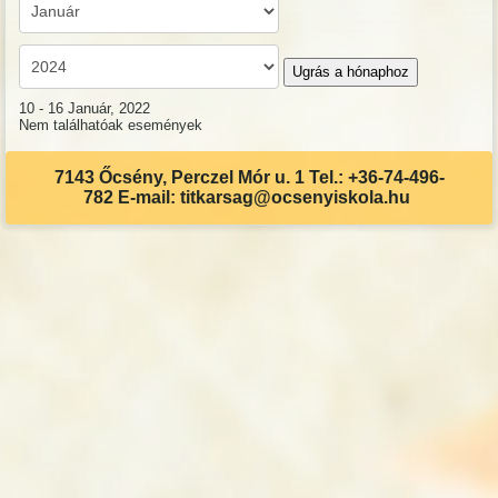
Ugrás a hónaphoz
10 - 16 Január, 2022
Nem találhatóak események
7143 Őcsény, Perczel Mór u. 1 Tel.: +36-74-496-
782 E-mail: titkarsag@ocsenyiskola.hu