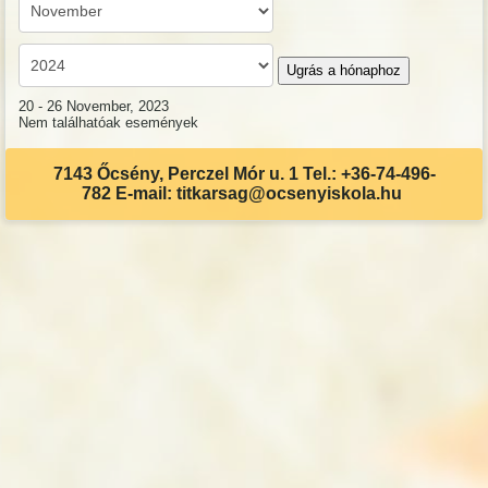
Ugrás a hónaphoz
20 - 26 November, 2023
Nem találhatóak események
7143 Őcsény, Perczel Mór u. 1 Tel.: +36-74-496-
782 E-mail: titkarsag@ocsenyiskola.hu