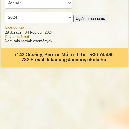
Ugrás a hónaphoz
Korábbi hét
29 Január - 04 Február, 2024
Következő hét
Nem találhatóak események
7143 Őcsény, Perczel Mór u. 1 Tel.: +36-74-496-
782 E-mail: titkarsag@ocsenyiskola.hu