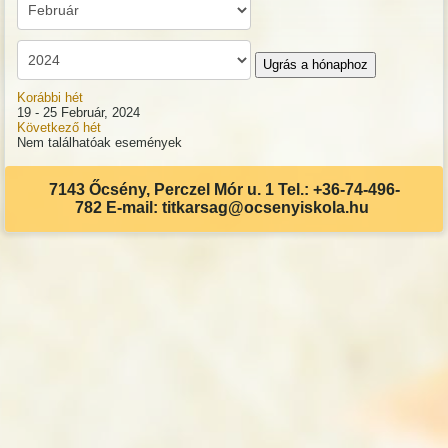
Ugrás a hónaphoz
Korábbi hét
19 - 25 Február, 2024
Következő hét
Nem találhatóak események
7143 Őcsény, Perczel Mór u. 1 Tel.: +36-74-496-
782 E-mail: titkarsag@ocsenyiskola.hu