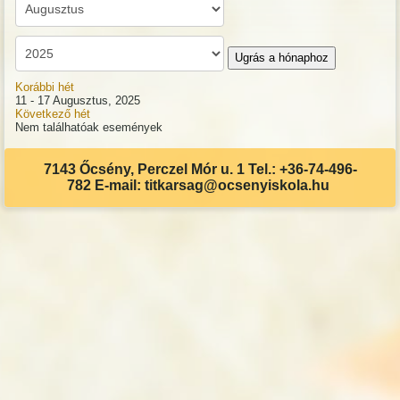
Ugrás a hónaphoz
Korábbi hét
11 - 17 Augusztus, 2025
Következő hét
Nem találhatóak események
7143 Őcsény, Perczel Mór u. 1 Tel.: +36-74-496-
782 E-mail: titkarsag@ocsenyiskola.hu