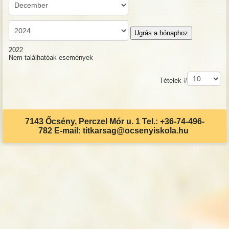
Ugrás a hónaphoz
2022
Nem találhatóak események
Pagination List Limit
Tételek #
7143 Őcsény, Perczel Mór u. 1 Tel.: +36-74-496-
782 E-mail: titkarsag@ocsenyiskola.hu