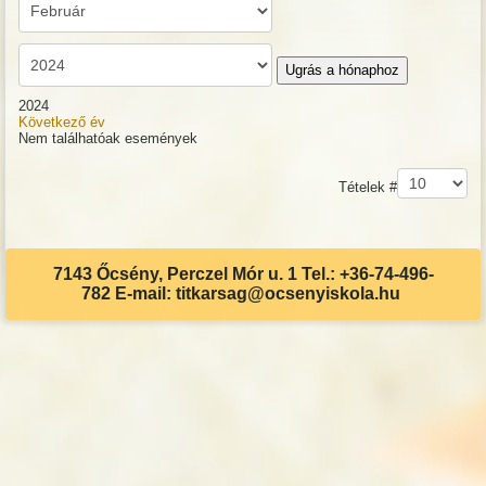
Ugrás a hónaphoz
2024
Következő év
Nem találhatóak események
Pagination List Limit
Tételek #
7143 Őcsény, Perczel Mór u. 1 Tel.: +36-74-496-
782 E-mail: titkarsag@ocsenyiskola.hu