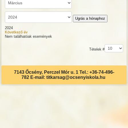
Ugrás a hónaphoz
2024
Következő év
Nem találhatóak események
Pagination List Limit
Tételek #
7143 Őcsény, Perczel Mór u. 1 Tel.: +36-74-496-
782 E-mail: titkarsag@ocsenyiskola.hu