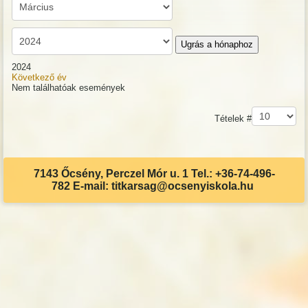
Ugrás a hónaphoz
2024
Következő év
Nem találhatóak események
Pagination List Limit
Tételek #
7143 Őcsény, Perczel Mór u. 1 Tel.: +36-74-496-
782 E-mail: titkarsag@ocsenyiskola.hu