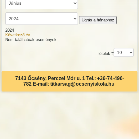
Ugrás a hónaphoz
2024
Következő év
Nem találhatóak események
Pagination List Limit
Tételek #
7143 Őcsény, Perczel Mór u. 1 Tel.: +36-74-496-
782 E-mail: titkarsag@ocsenyiskola.hu