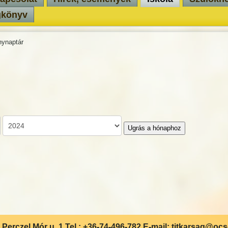
gkönyv
ynaptár
Ugrás a hónaphoz
Perczel Mór u. 1 Tel.: +36-74-496-782 E-mail: titkarsag@oc