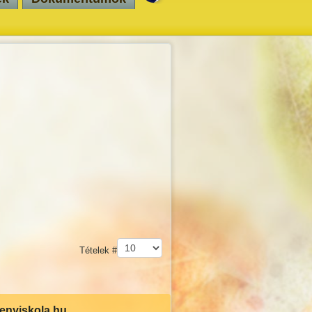
Tételek #
senyiskola.hu