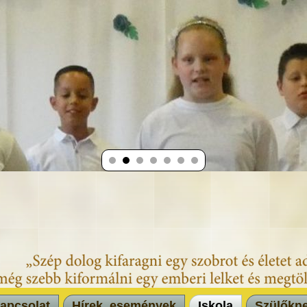
apcsolat
Hírek, események
Iskola
Szülőkn