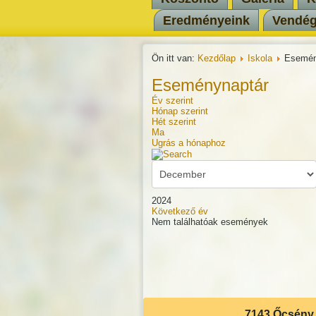
Eredményeink
Vendé
Ön itt van:
Kezdőlap
Iskola
Esemén
Eseménynaptár
Év szerint
Hónap szerint
Hét szerint
Ma
Ugrás a hónaphoz
2024
Következő év
Nem találhatóak események
Pagination List Limit
7143 Őcsény, 