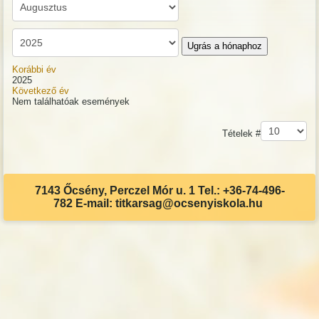
Ugrás a hónaphoz
Korábbi év
2025
Következő év
Nem találhatóak események
Pagination List Limit
Tételek #
7143 Őcsény, Perczel Mór u. 1 Tel.: +36-74-496-
782 E-mail: titkarsag@ocsenyiskola.hu