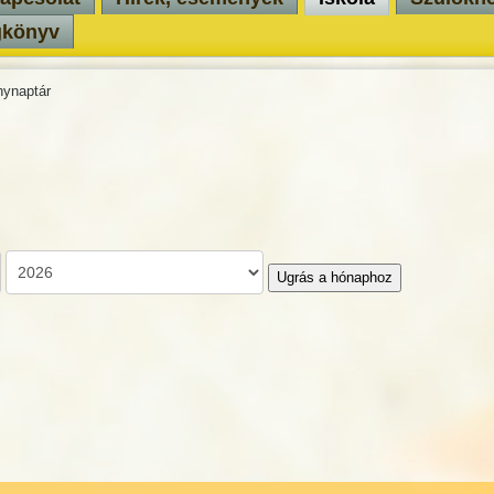
gkönyv
ynaptár
Ugrás a hónaphoz