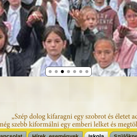
apcsolat
Hírek, események
Iskola
Szülőkn