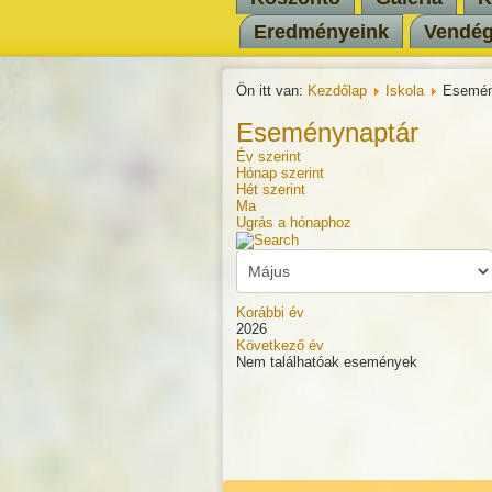
Eredményeink
Vendé
Ön itt van:
Kezdőlap
Iskola
Esemén
Eseménynaptár
Év szerint
Hónap szerint
Hét szerint
Ma
Ugrás a hónaphoz
Korábbi év
2026
Következő év
Nem találhatóak események
Pagination List Limit