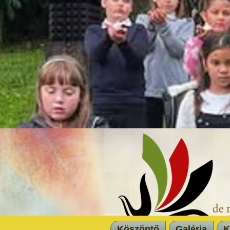
Köszöntő
Galéria
K