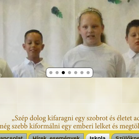
apcsolat
Hírek, események
Iskola
Szülőkn