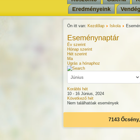
Eredményeink
Vendé
Ön itt van:
Kezdőlap
Iskola
Esemén
Eseménynaptár
Év szerint
Hónap szerint
Hét szerint
Ma
Ugrás a hónaphoz
Korábbi hét
10 - 16 Június, 2024
Következő hét
Nem találhatóak események
7143 Őcsény, 