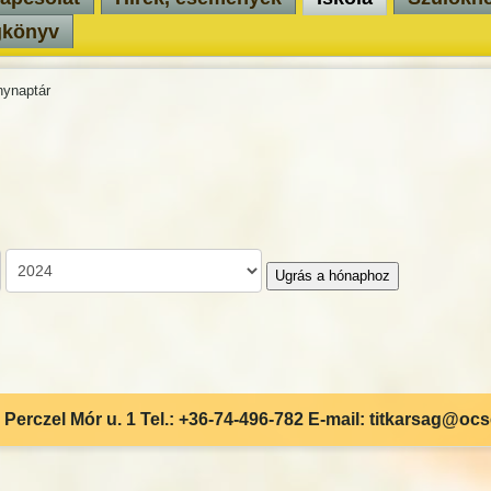
gkönyv
ynaptár
Ugrás a hónaphoz
Perczel Mór u. 1 Tel.: +36-74-496-782 E-mail: titkarsag@oc