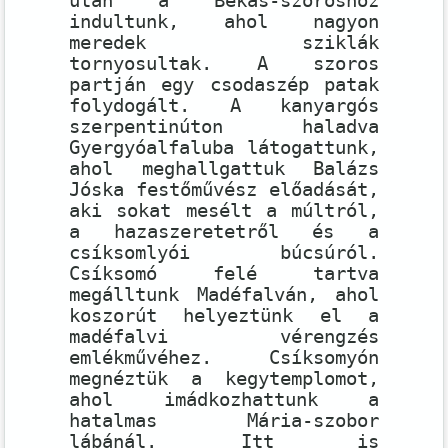
után a Békás-szoroshoz
indultunk, ahol nagyon
meredek sziklák
tornyosultak. A szoros
partján egy csodaszép patak
folydogált. A kanyargós
szerpentinúton haladva
Gyergyóalfaluba látogattunk,
ahol meghallgattuk Balázs
Jóska festőművész előadását,
aki sokat mesélt a múltról,
a hazaszeretetről és a
csíksomlyói búcsúról.
Csíksomó felé tartva
megálltunk Madéfalván, ahol
koszorút helyeztünk el a
madéfalvi vérengzés
emlékművéhez. Csíksomyón
megnéztük a kegytemplomot,
ahol imádkozhattunk a
hatalmas Mária-szobor
lábánál. Itt is