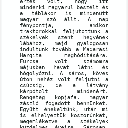
érzés volt, hogy itt
mindenki magyarul beszélt és
a táblákon is mindenütt
magyar szó állt. A nap
fénypontja, amikor
traktorokkal feljutottunk a
székelyek szent hegyének
lábához, majd gyalogosan
indultunk tovább a Madarasi
Hargita meghódítására.
Furcsa volt számomra
májusban havat látni és
hógolyózni. A sáros, köves
úton nehéz volt feljutni a
csúcsig, de a látvány
kárpótolt mindenért.
Rengeteg kopjafa, magyar
zászló fogadott bennünket.
Együtt énekeltünk, után mi
is elhelyeztük koszorúnkat,
megemlékezve a székelyek
küzdelmes éveire. Sárosan,