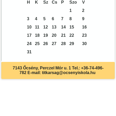
H
K
Sz
Cs
P
Szo
V
1
2
3
4
5
6
7
8
9
10
11
12
13
14
15
16
17
18
19
20
21
22
23
24
25
26
27
28
29
30
31
7143 Őcsény, Perczel Mór u. 1 Tel.: +36-74-496-
782 E-mail: titkarsag@ocsenyiskola.hu
Akadálymentes beállítások