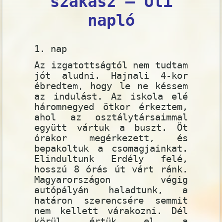
szakasz – Úti
napló
1. nap
Az izgatottságtól nem tudtam
jót aludni. Hajnali 4-kor
ébredtem, hogy le ne késsem
az indulást. Az iskola elé
háromnegyed ötkor érkeztem,
ahol az osztálytársaimmal
együtt vártuk a buszt. Öt
órakor megérkezett, és
bepakoltuk a csomagjainkat.
Elindultunk Erdély felé,
hosszú 8 órás út várt ránk.
Magyarországon végig
autópályán haladtunk, a
határon szerencsére semmit
nem kellett várakozni. Dél
körül értük el a