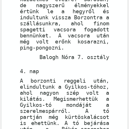
de nagyszerű élményekkel
értünk le a hegyről és
indultunk vissza Borzontra a
szállásunkra, ahol finom
spagetti vacsora fogadott
bennünket. A vacsora után
még volt erőnk kosarazni,
ping-pongozni.
Balogh Nóra 7. osztály
4. nap
A borzonti reggeli után,
elindultunk a Gyilkos-tóhoz,
ahol nagyon szép volt a
kilátás. Megismerhettük a
Gyilkos-tó mondáját a
szerelmespárról. A tó
partján még kürtöskalácsot
is ehettünk. A tó bejárása