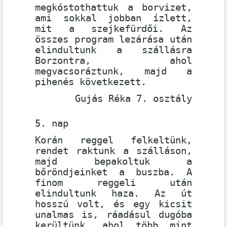
megkóstothattuk a borvizet,
ami sokkal jobban ízlett,
mit a szejkefürdői. Az
összes program lezárása után
elindultunk a szállásra
Borzontra, ahol
megvacsoráztunk, majd a
pihenés következett.
Gujás Réka 7. osztály
5. nap
Korán reggel felkeltünk,
rendet raktunk a szálláson,
majd bepakoltuk a
bőröndjeinket a buszba. A
finom reggeli után
elindultunk haza. Az út
hosszú volt, és egy kicsit
unalmas is, ráadásul dugóba
kerültünk, ahol több mint