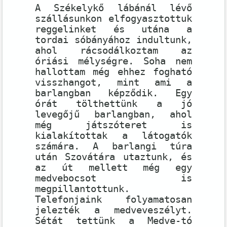
A Székelykő lábánál lévő
szállásunkon elfogyasztottuk
reggelinket és utána a
tordai sóbányához indultunk,
ahol rácsodálkoztam az
óriási mélységre. Soha nem
hallottam még ehhez fogható
visszhangot, mint ami a
barlangban képződik. Egy
órát tölthettünk a jó
levegőjű barlangban, ahol
még játszóteret is
kialakítottak a látogatók
számára. A barlangi túra
után Szovátára utaztunk, és
az út mellett még egy
medvebocsot is
megpillantottunk.
Telefonjaink folyamatosan
jelezték a medveveszélyt.
Sétát tettünk a Medve-tó