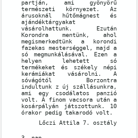
partján, ami gyönyörű
természeti környezet. Az
árusoknál hűtőmágnest és
ajándéktárgyakat
vásárolhattunk. Ezután
Korondra mentünk, ahol
megismerkedtünk a korondi
fazekas mesterséggel, majd a
só megmunkálásával. Ezen a
helyen lehetett só
termékeket és székely népi
kerámiákat vásárolni. A
sóvágótól Borzontra
indultunk z új szállásunkra,
ami egy csodálatos panzió
volt. A finom vacsora után a
kosárpályán játszottunk. 10
órakor pedig takarodó volt.
Lőczi Attila 7. osztály
3. nap