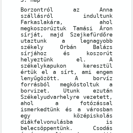
Borzontról az Anna
szállásról indultunk
Farkaslakára, ahol
megkoszorúztuk Tamási Áron
sírját, majd Szejkefürdőre
utaztunk a legnagyobb
székely Orbán Balázs
sírjához és koszorút
helyeztünk el. A
székelykapukon keresztül
értük el a sírt, ami engem
lenyűgözött. A borvíz
forrásból megkóstoltuk a
borvizet. Utunk ezután
Székelyudvarhelyre vezetett,
ahol a fotózással
ismerkedtünk és a városban
egy középiskolás
diákfelvonulásba is
belecsöppentünk. Csodás