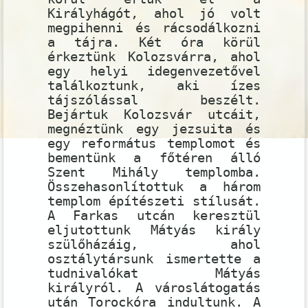
Királyhágót, ahol jó volt
megpihenni és rácsodálkozni
a tájra. Két óra körül
érkeztünk Kolozsvárra, ahol
egy helyi idegenvezetővel
találkoztunk, aki ízes
tájszólással beszélt.
Bejártuk Kolozsvár utcáit,
megnéztünk egy jezsuita és
egy református templomot és
bementünk a főtéren álló
Szent Mihály templomba.
Összehasonlítottuk a három
templom építészeti stílusát.
A Farkas utcán keresztül
eljutottunk Mátyás király
szülőházáig, ahol
osztálytársunk ismertette a
tudnivalókat Mátyás
királyról. A városlátogatás
után Torockóra indultunk. A