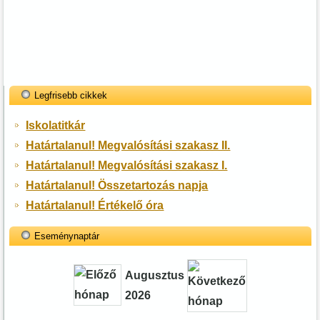
Legfrisebb cikkek
Iskolatitkár
Határtalanul! Megvalósítási szakasz II.
Határtalanul! Megvalósítási szakasz I.
Határtalanul! Összetartozás napja
Határtalanul! Értékelő óra
Eseménynaptár
Augusztus
2026